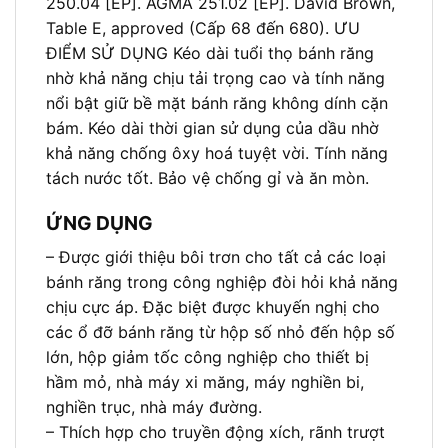
250.04 [EP]. AGMA 251.02 [EP]. David Brown,
Table E, approved (Cấp 68 đến 680). ƯU
ĐIỂM SỬ DỤNG Kéo dài tuổi thọ bánh răng
nhờ khả năng chịu tải trọng cao và tính năng
nổi bật giữ bề mặt bánh răng không dính cặn
bám. Kéo dài thời gian sử dụng của dầu nhờ
khả năng chống ôxy hoá tuyệt vời. Tính năng
tách nước tốt. Bảo vệ chống gỉ và ăn mòn.
ỨNG DỤNG
– Được giới thiệu bôi trơn cho tất cả các loại
bánh răng trong công nghiệp đòi hỏi khả năng
chịu cực áp. Đặc biệt được khuyến nghị cho
các ổ đỡ bánh răng từ hộp số nhỏ đến hộp số
lớn, hộp giảm tốc công nghiệp cho thiết bị
hầm mỏ, nhà máy xi măng, máy nghiền bi,
nghiền trục, nhà máy đường.
– Thích hợp cho truyền động xích, rãnh trượt