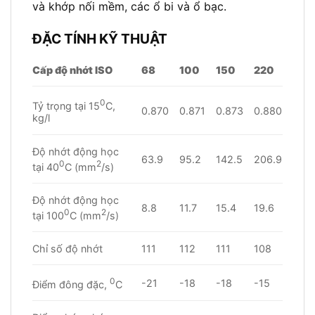
và khớp nối mềm, các ổ bi và ổ bạc.
ĐẶC TÍNH KỸ THUẬT
Cấp độ nhớt ISO
68
100
150
220
0
Tỷ trọng tại 15
C,
0.870
0.871
0.873
0.880
kg/l
Độ nhớt động học
63.9
95.2
142.5
206.9
0
2
tại 40
C (mm
/s)
Độ nhớt động học
8.8
11.7
15.4
19.6
0
2
tại 100
C (mm
/s)
Chỉ số độ nhớt
111
112
111
108
0
-21
-18
-18
-15
Điểm đông đặc,
C