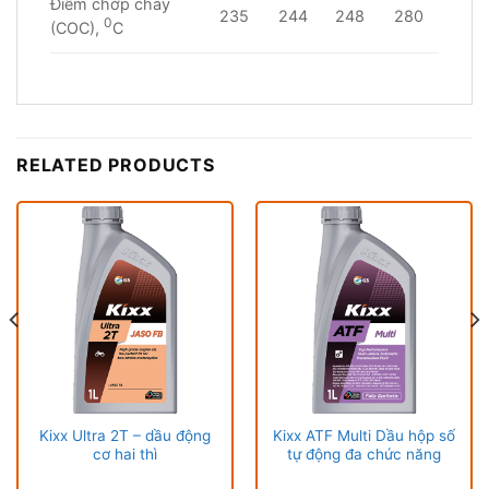
Điểm chớp cháy
235
244
248
280
0
(COC),
C
RELATED PRODUCTS
Kixx Ultra 2T – dầu động
Kixx ATF Multi Dầu hộp số
cơ hai thì
tự động đa chức năng