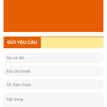
GỬI YÊU CẦU