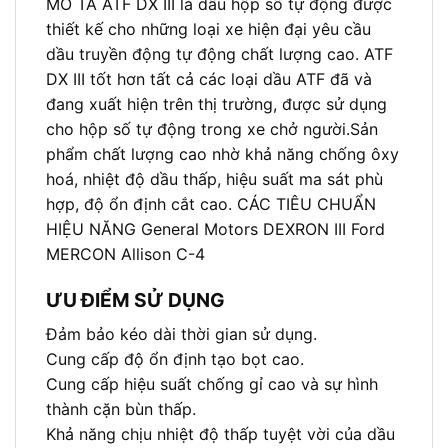
MÔ TẢ ATF DX III là dầu hộp số tự động được
thiết kế cho những loại xe hiện đại yêu cầu
dầu truyền động tự động chất lượng cao. ATF
DX III tốt hơn tất cả các loại dầu ATF đã và
đang xuất hiện trên thị trường, được sử dụng
cho hộp số tự động trong xe chở người.Sản
phẩm chất lượng cao nhờ khả năng chống ôxy
hoá, nhiệt độ dầu thấp, hiệu suất ma sát phù
hợp, độ ổn định cắt cao. CÁC TIÊU CHUẨN
HIỆU NĂNG General Motors DEXRON III Ford
MERCON Allison C-4
ƯU ĐIỂM SỬ DỤNG
Đảm bảo kéo dài thời gian sử dụng.
Cung cấp độ ổn định tạo bọt cao.
Cung cấp hiệu suất chống gỉ cao và sự hình
thành cặn bùn thấp.
Khả năng chịu nhiệt độ thấp tuyệt vời của dầu