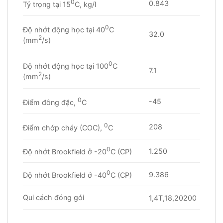
0
0.843
Tỷ trọng tại 15
C, kg/l
0
Độ nhớt động học tại 40
C
32.0
2
(mm
/s)
0
Độ nhớt động học tại 100
C
7.1
2
(mm
/s)
0
-45
Điểm đông đặc,
C
0
208
Điểm chớp cháy (COC),
C
0
1.250
Độ nhớt Brookfield ở -20
C (CP)
0
9.386
Độ nhớt Brookfield ở -40
C (CP)
Qui cách đóng gói
1,4T,18,20200