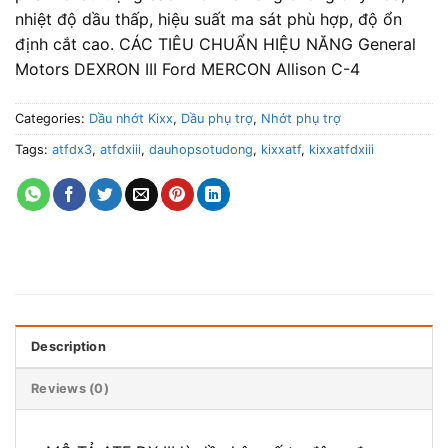
nhiệt độ dầu thấp, hiệu suất ma sát phù hợp, độ ổn
định cắt cao. CÁC TIÊU CHUẨN HIỆU NĂNG General
Motors DEXRON III Ford MERCON Allison C-4
Categories:
Dầu nhớt Kixx
,
Dầu phụ trợ
,
Nhớt phụ trợ
Tags:
atfdx3
,
atfdxiii
,
dauhopsotudong
,
kixxatf
,
kixxatfdxiii
Description
Reviews (0)