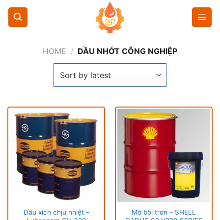
Chuyển
đến
nội
dung
HOME
/
DẦU NHỚT CÔNG NGHIỆP
Dầu xích chịu nhiệt –
Mỡ bôi trơn – SHELL