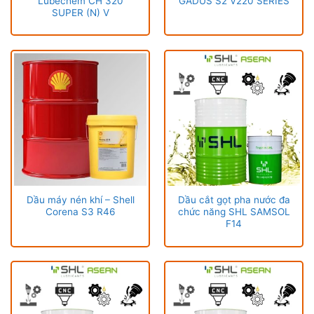
Lubechem CH 320
GADUS S2 V220 SERIES
SUPER (N) V
Dầu máy nén khí – Shell
Dầu cắt gọt pha nước đa
Corena S3 R46
chức năng SHL SAMSOL
F14