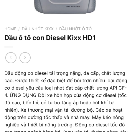
HOME
/
DẦU NHỚT KIXX
/
DẦU NHỚT Ô TÔ
Dầu ô tô con Diesel Kixx HD1
Dầu động cơ diesel tải trọng nặng, đa cấp, chất lượng
cao. Được thiết kế đặc biệt để bôi trơn nhiều loại động
cơ diesel yêu cầu loại nhớt đạt cấp chất lượng API CF-
4. ỨNG DỤNG Đội xe hỗn hợp của động cơ diesel (tốc
độ cao, bốn thì, có turbo tăng áp hoặc hút khí tự
nhiên). Xe thương mại vận tải đường bộ. Các xe hoạt
động trên đường tốc thấp và nhà máy. Máy kéo nông
nghiệp và thiết bị nông trường. Động cơ diesel tốc độ
cao trong ngành hàng hải (như vận tải đường sông, tàu