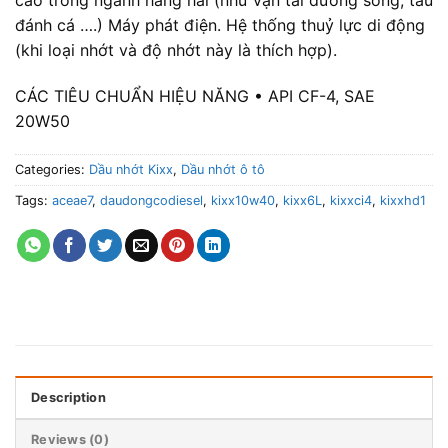
đánh cá ….) Máy phát điện. Hệ thống thuỷ lực di động
(khi loại nhớt và độ nhớt này là thích hợp).
CÁC TIÊU CHUẨN HIỆU NĂNG • API CF-4, SAE
20W50
Categories:
Dầu nhớt Kixx
,
Dầu nhớt ô tô
Tags:
aceae7
,
daudongcodiesel
,
kixx10w40
,
kixx6L
,
kixxci4
,
kixxhd1
Description
Reviews (0)