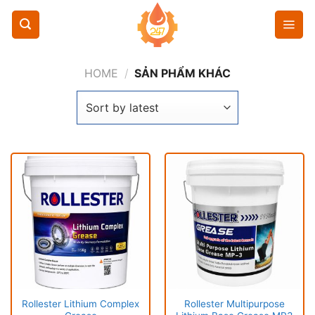
Chuyển
đến
nội
dung
HOME
/
SẢN PHẨM KHÁC
Rollester Lithium Complex
Rollester Multipurpose