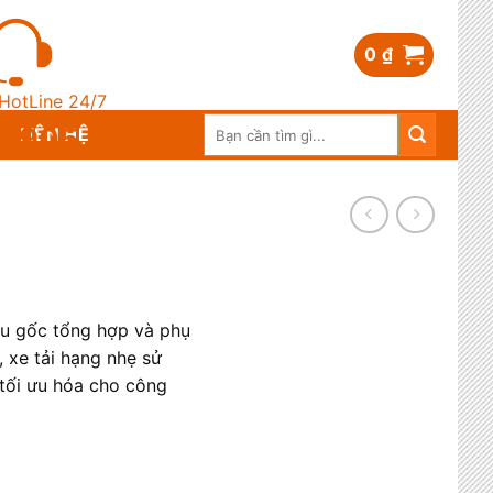
0
₫
HotLine 24/7
Search
0905.259.148
LIÊN HỆ
for:
ầu gốc tổng hợp và phụ
, xe tải hạng nhẹ sử
 tối ưu hóa cho công