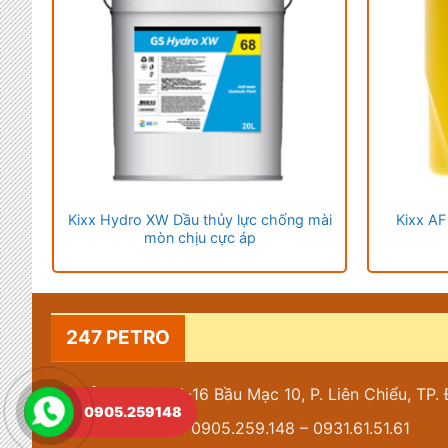
SL
Kixx Hydro XW Dầu thủy lực chống mài
Kixx AF
mòn chịu cực áp
247 PETRO
Địa chỉ: 14-16 Bầu Mạc 10, P. Liên Chiểu, TP
0905.259148
Điện thoại: 0905.259.148 – 0931.61.51.61