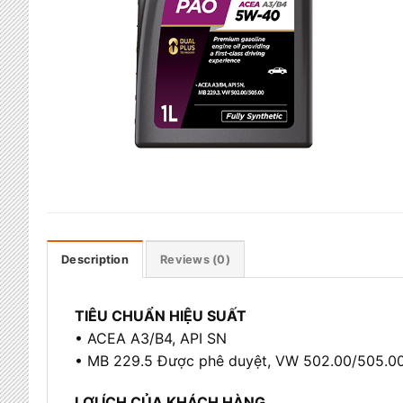
Description
Reviews (0)
TIÊU CHUẨN HIỆU SUẤT
• ACEA A3/B4, API SN
• MB 229.5 Được phê duyệt, VW 502.00/505.0
LỢI ÍCH CỦA KHÁCH HÀNG