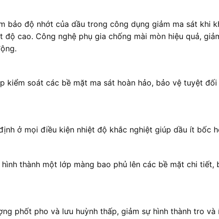
m bảo độ nhớt của dầu trong công dụng giảm ma sát khi k
ệt độ cao. Công nghệ phụ gia chống mài mòn hiệu quả, giảm 
động.
iúp kiểm soát các bề mặt ma sát hoàn hảo, bảo vệ tuyệt đối
định ở mọi điều kiện nhiệt độ khắc nghiệt giúp dầu ít bốc h
 hình thành một lớp màng bao phủ lên các bề mặt chi tiết
ợng phốt pho và lưu huỳnh thấp, giảm sự hình thành tro và 