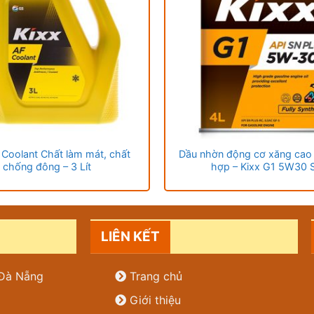
 Coolant Chất làm mát, chất
Dầu nhờn động cơ xăng cao
chống đông – 3 Lít
hợp – Kixx G1 5W30 
LIÊN KẾT
. Đà Nẵng
Trang chủ
Giới thiệu