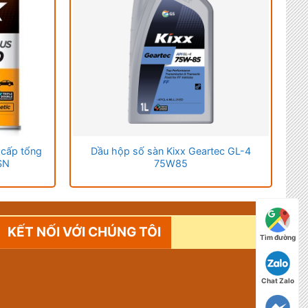
 cấp tổng
Dầu hộp số sàn Kixx Geartec GL-4
SN
75W85
KẾT NỐI VỚI CHÚNG TÔI
Tìm đường
Chat Zalo