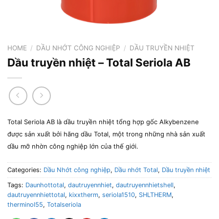
HOME
/
DẦU NHỚT CÔNG NGHIỆP
/
DẦU TRUYỀN NHIỆT
Dầu truyền nhiệt – Total Seriola AB
Total Seriola AB là dầu truyền nhiệt tổng hợp gốc Alkybenzene
được sản xuất bởi hãng dầu Total, một trong những nhà sản xuất
dầu mỡ nhờn công nghiệp lớn của thế giới.
Categories:
Dầu Nhớt công nghiệp
,
Dầu nhớt Total
,
Dầu truyền nhiệt
Tags:
Daunhottotal
,
dautruyennhiet
,
dautruyennhietshell
,
dautruyennhiettotal
,
kixxtherm
,
seriola1510
,
SHLTHERM
,
therminol55
,
Totalseriola