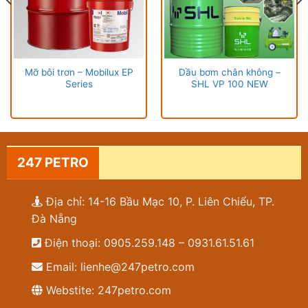
Mỡ bôi trơn – Mobilux EP
Dầu bơm chân không –
Series
SHL VP 100 NEW
247 PETRO
Địa chỉ: 14-16 Bầu Mạc 10, P. Liên Chiểu, TP.
Đà Nẵng
Điện thoại: 0905.259.148 – 0931.61.51.61
Email: lienhe@247petro.com
Webstite: 247petro.com