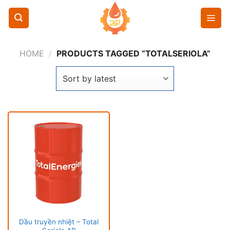
Chuyển
đến
nội
dung
HOME
/
PRODUCTS TAGGED “TOTALSERIOLA”
Dầu truyền nhiệt – Total