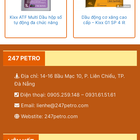
Kixx ATF Multi Dầu hộp số
Dầu động cơ xăng cao
tự động đa chức năng
cấp – Kixx G1 SP 4 lít
247 PETRO
Địa chỉ: 14-16 Bầu Mạc 10, P. Liên Chiểu, TP.
Đà Nẵng
Điện thoại: 0905.259.148 – 0931.61.51.61
Email: lienhe@247petro.com
Webstite: 247petro.com