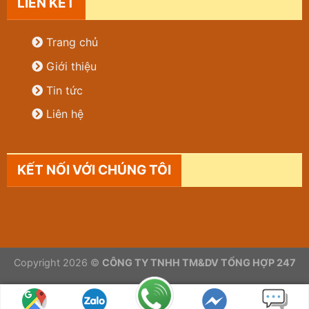
LIÊN KẾT
Trang chủ
Giới thiệu
Tin tức
Liên hệ
KẾT NỐI VỚI CHÚNG TÔI
Copyright 2026 ©
CÔNG TY TNHH TM&DV TỔNG HỢP 247