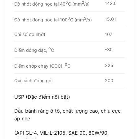
0
2
142.0
Độ nhớt động học tại 40
C (mm
/s)
0
2
15.01
Độ nhớt động học tại 100
C (mm
/s)
Chỉ số độ nhớt
107
0
-30
Điểm đông đặc,
C
0
225
Điểm chớp cháy (COC),
C
Qui cách đóng gói
200
USP (Đặc điểm nổi bật)
Dầu bánh răng ô tô, chất lượng cao, chịu cực
áp nhẹ
(API GL-4, MIL-L-2105, SAE 90, 80W/90,