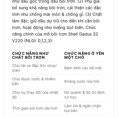
như dầu gốc trong dầu bôi trơn. (2) Phụ gia:
bổ sung khả năng bôi trơn, cải thiện các đặc
tính như chống mài mòn & chống gỉ. (3) Chất
làm đặc: giữ dầu dự trữ cho đến khi cần bôi
trơn, hoạt động như miếng bọt biển. Chức
năng chính của mỡ bôi trơn Shell Gadus S2
V220 (NLGI: 0,1,2,3):
CHỨC NĂNG NHƯ
CHỨC NĂNG Ở YÊN
CHẤT BÔI TRƠN
MỘT CHỖ
Chịu tải va đập (khi stop/
Bám dính các bề mặt
star)
Chịu được nước & nhiễm
Kháng nước rửa trôi
bẩn
Chịu sự thay đổi của nhiệt
Độ quánh & độ ổn định
độ
cơ học
Làm kín & ngăn chặn
Thời gian bôi trơn dài hơn
bụi bẩn