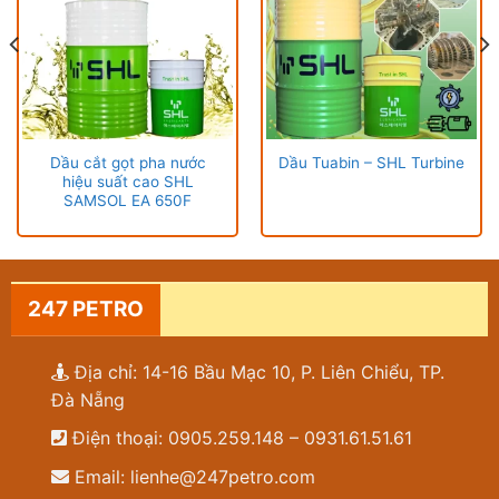
Dầu cắt gọt pha nước
Dầu Tuabin – SHL Turbine
hiệu suất cao SHL
SAMSOL EA 650F
247 PETRO
Địa chỉ: 14-16 Bầu Mạc 10, P. Liên Chiểu, TP.
Đà Nẵng
Điện thoại: 0905.259.148 – 0931.61.51.61
Email: lienhe@247petro.com