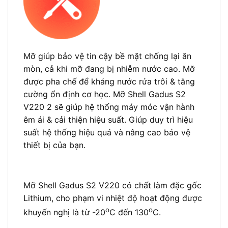
Mỡ giúp bảo vệ tin cậy bề mặt chống lại ăn
mòn, cả khi mỡ đang bị nhiễm nước cao. Mỡ
được pha chế để kháng nước rửa trôi & tăng
cường ổn định cơ học. Mỡ Shell Gadus S2
V220 2 sẽ giúp hệ thống máy móc vận hành
êm ái & cải thiện hiệu suất. Giúp duy trì hiệu
suất hệ thống hiệu quả và nâng cao bảo vệ
thiết bị của bạn.
ỨNG DỤNG CHÍNH – SHELL GADUS S2 V220
Mỡ Shell Gadus S2 V220 có chất làm đặc gốc
Lithium, cho phạm vi nhiệt độ hoạt động được
o
o
khuyến nghị là từ -20
C đến 130
C.