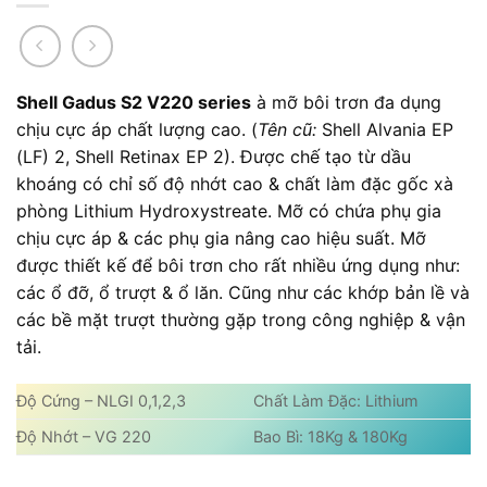
Shell Gadus S2 V220 series
à mỡ bôi trơn đa dụng
chịu cực áp chất lượng cao. (
Tên cũ:
Shell Alvania EP
(LF) 2, Shell Retinax EP 2). Được chế tạo từ dầu
khoáng có chỉ số độ nhớt cao & chất làm đặc gốc xà
phòng Lithium Hydroxystreate. Mỡ có chứa phụ gia
chịu cực áp & các phụ gia nâng cao hiệu suất. Mỡ
được thiết kế để bôi trơn cho rất nhiều ứng dụng như:
các ổ đỡ, ổ trượt & ổ lăn. Cũng như các khớp bản lề và
các bề mặt trượt thường gặp trong công nghiệp & vận
tải.
Độ Cứng – NLGI 0,1,2,3
Chất Làm Đặc: Lithium
Độ Nhớt – VG 220
Bao Bì: 18Kg & 180Kg