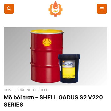
Chuyển
đến
nội
dung
HOME
/
DẦU NHỚT SHELL
Mỡ bôi trơn – SHELL GADUS S2 V220
SERIES