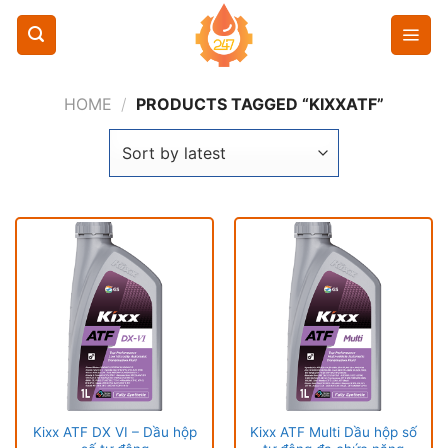
Chuyển
đến
nội
dung
HOME
/
PRODUCTS TAGGED “KIXXATF”
Kixx ATF DX VI – Dầu hộp
Kixx ATF Multi Dầu hộp số