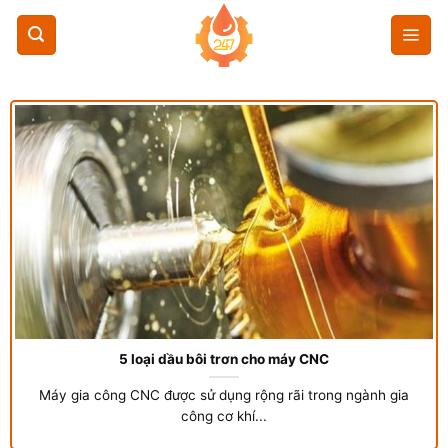
Chuyển
đến
nội
dung
5 loại dầu bôi trơn cho máy CNC
Máy gia công CNC được sử dụng rộng rãi trong ngành gia
công cơ khí...