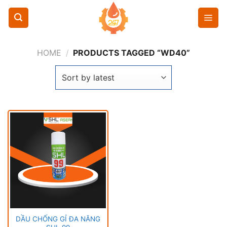
Chuyển
đến
nội
dung
HOME
/
PRODUCTS TAGGED “WD40”
DẦU CHỐNG GỈ ĐA NĂNG