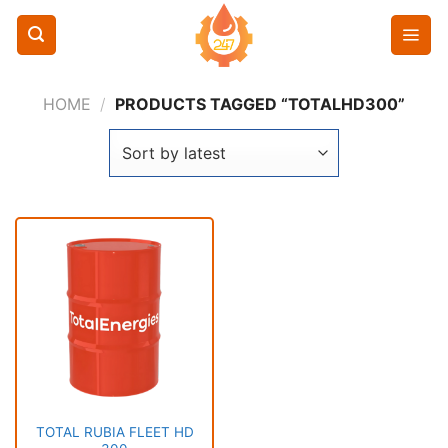
Chuyển
đến
nội
dung
HOME
/
PRODUCTS TAGGED “TOTALHD300”
TOTAL RUBIA FLEET HD