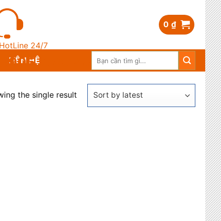
0
₫
HotLine 24/7
Search
0905.259.148
LIÊN HỆ
for:
ing the single result