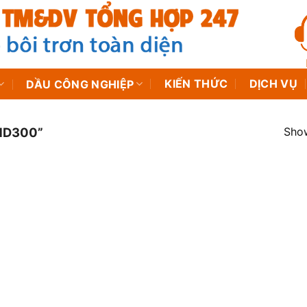
KIẾN THỨC
DỊCH VỤ
DẦU CÔNG NGHIỆP
Show
HD300”