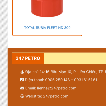
TOTAL RUBIA FLEET HD 300
247 PETRO
Địa chỉ: 14-16 Bầu Mạc 10, P. Liên Chiểu, TP
Điện thoại: 0905.259.148 – 0931.61.51.61
Email: lienhe@247petro.com
Webstite: 247petro.com