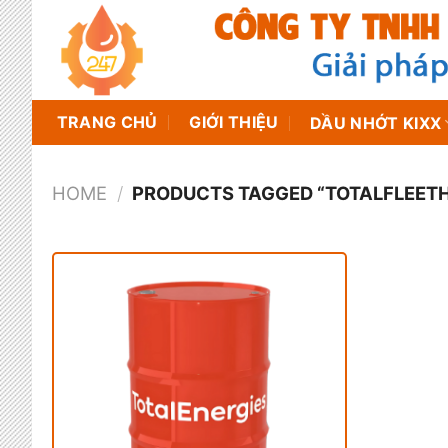
Chuyển
đến
nội
dung
TRANG CHỦ
GIỚI THIỆU
DẦU NHỚT KIXX
HOME
/
PRODUCTS TAGGED “TOTALFLEET