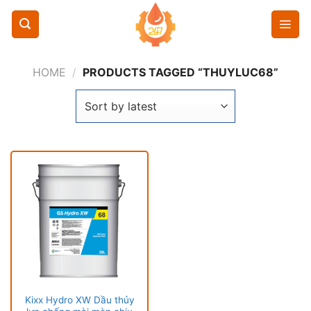
Chuyển
đến
nội
dung
HOME
/
PRODUCTS TAGGED “THUYLUC68”
Kixx Hydro XW Dầu thủy