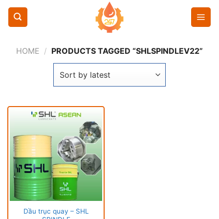
Chuyển
đến
nội
dung
HOME
/
PRODUCTS TAGGED “SHLSPINDLEV22”
Dầu trục quay – SHL