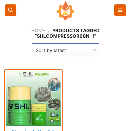
Chuyển
đến
nội
dung
HOME
/
PRODUCTS TAGGED
“SHLCOMPRESSOR68N-1”