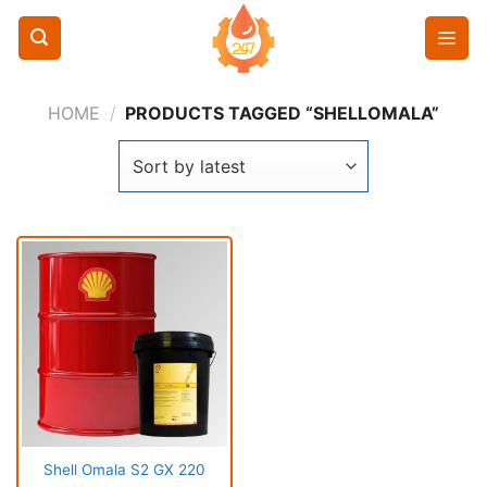
Chuyển
đến
nội
dung
HOME
/
PRODUCTS TAGGED “SHELLOMALA”
Shell Omala S2 GX 220