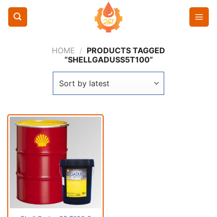
Chuyển
đến
nội
dung
HOME
/
PRODUCTS TAGGED
“SHELLGADUSS5T100”