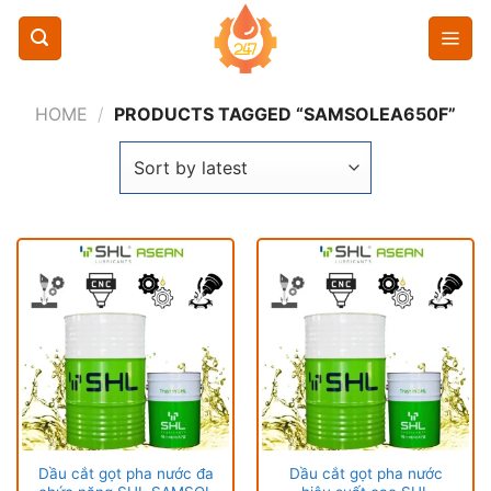
Chuyển
đến
nội
dung
HOME
/
PRODUCTS TAGGED “SAMSOLEA650F”
Dầu cắt gọt pha nước đa
Dầu cắt gọt pha nước