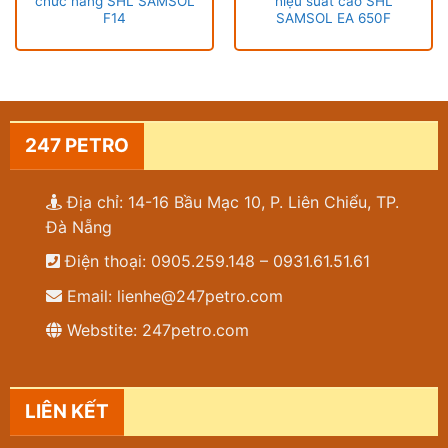
chức năng SHL SAMSOL
hiệu suất cao SHL
F14
SAMSOL EA 650F
247 PETRO
Địa chỉ: 14-16 Bầu Mạc 10, P. Liên Chiểu, TP.
Đà Nẵng
Điện thoại: 0905.259.148 – 0931.61.51.61
Email: lienhe@247petro.com
Webstite: 247petro.com
LIÊN KẾT