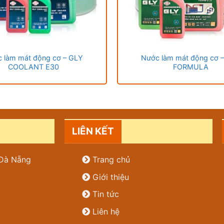
 làm mát động cơ – GLY
Nước làm mát động cơ 
COOLANT E30
FORMULA
LIÊN KẾT
. Đà Nẵng
Trang chủ
Giới thiệu
Tin tức
Liên hệ