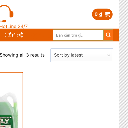
0
₫
HotLine 24/7
Search
0905.259.148
LIÊN HỆ
for:
Showing all 3 results