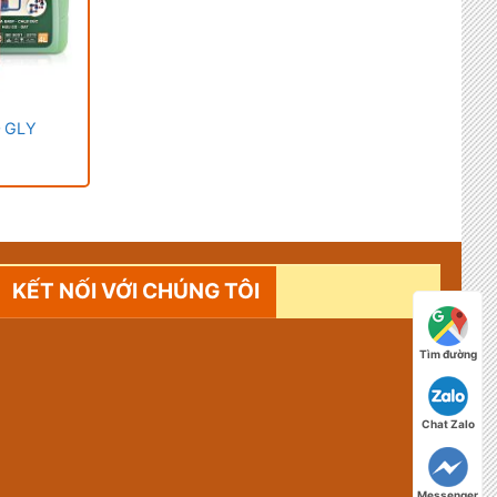
– GLY
KẾT NỐI VỚI CHÚNG TÔI
Tìm đường
Chat Zalo
Messenger