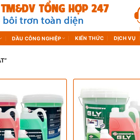
KIẾN THỨC
DỊCH VỤ
DẦU CÔNG NGHIỆP
T”