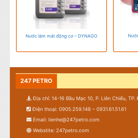
Nước
Nước làm mát động cơ – DYNAGO
247 PETRO
Địa chỉ: 14-16 Bầu Mạc 10, P. Liên Chiểu, TP
Điện thoại: 0905.259.148 – 0931.61.51.61
Email: lienhe@247petro.com
Webstite: 247petro.com