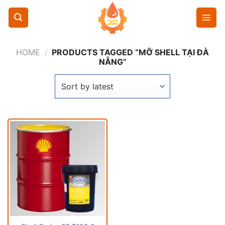
Chuyển
đến
nội
dung
HOME
/
PRODUCTS TAGGED “MỠ SHELL TẠI ĐÀ
NẴNG”