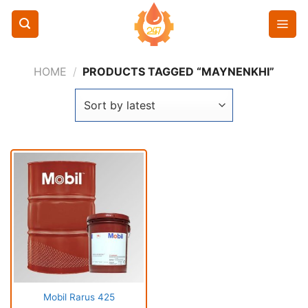
Chuyển
đến
nội
dung
HOME
/
PRODUCTS TAGGED “MAYNENKHI”
Mobil Rarus 425