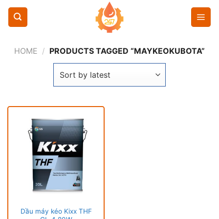
Chuyển
đến
nội
dung
HOME
/
PRODUCTS TAGGED “MAYKEOKUBOTA”
Dầu máy kéo Kixx THF