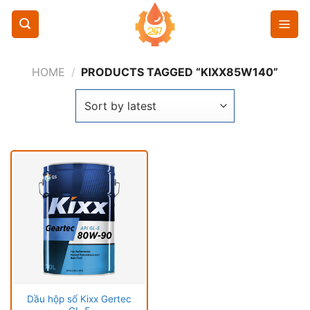
Chuyển
đến
nội
dung
HOME
/
PRODUCTS TAGGED “KIXX85W140”
Dầu hộp số Kixx Gertec