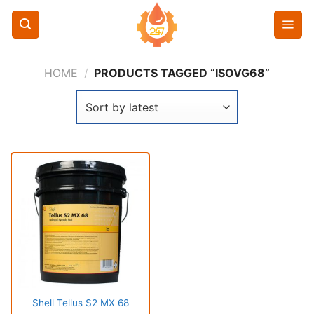
Chuyển
đến
nội
dung
HOME
/
PRODUCTS TAGGED “ISOVG68”
Shell Tellus S2 MX 68