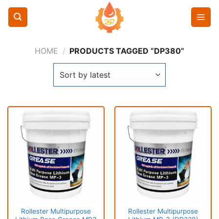
Chuyển
đến
nội
dung
HOME
/
PRODUCTS TAGGED “DP380”
Rollester Multipurpose
Rollester Multipurpose