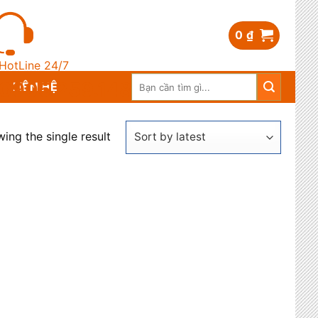
0
₫
HotLine 24/7
Search
0905.259.148
LIÊN HỆ
for:
ing the single result