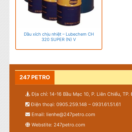
Dầu xích chịu nhiệt – Lubechem CH
320 SUPER (N) V
247 PETRO
Địa chỉ: 14-16 Bầu Mạc 10, P. Liên Chiểu, TP
Điện thoại: 0905.259.148 – 0931.61.51.61
Email: lienhe@247petro.com
Webstite: 247petro.com