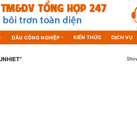
KIẾN THỨC
DỊCH VỤ
DẦU CÔNG NGHIỆP
Show
UNHIET”