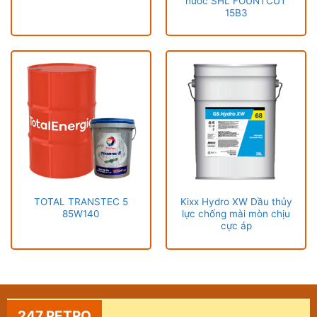
nước SHL FOUNTCUT
15B3
TOTAL TRANSTEC 5
Kixx Hydro XW Dầu thủy
85W140
lực chống mài mòn chịu
cực áp
247 PETRO