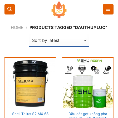
Chuyển
đến
nội
dung
HOME
/
PRODUCTS TAGGED “DAUTHUYLUC”
Dầu cắt gọt không pha
Shell Tellus S2 MX 68