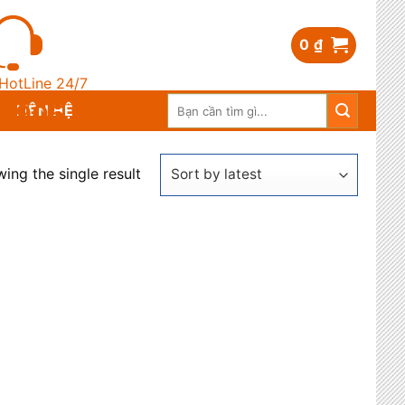
0
₫
HotLine 24/7
Search
0905.259.148
LIÊN HỆ
for:
ing the single result