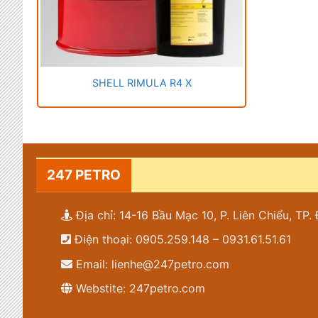
SHELL RIMULA R4 X
247 PETRO
Địa chỉ: 14-16 Bầu Mạc 10, P. Liên Chiểu, TP
Điện thoại: 0905.259.148 – 0931.61.51.61
Email: lienhe@247petro.com
Webstite: 247petro.com