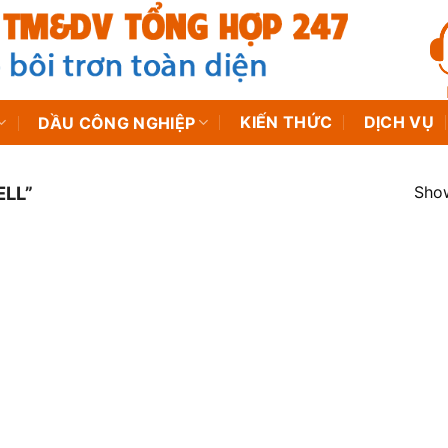
KIẾN THỨC
DỊCH VỤ
DẦU CÔNG NGHIỆP
Show
LL”