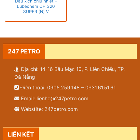
Dầu xích chịu nhiệt –
Lubechem CH 320
SUPER (N) V
247 PETRO
Địa chỉ: 14-16 Bầu Mạc 10, P. Liên Chiểu, TP.
Đà Nẵng
Điện thoại: 0905.259.148 – 0931.61.51.61
Email: lienhe@247petro.com
Webstite: 247petro.com
LIÊN KẾT