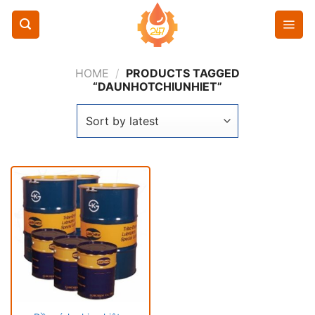
Chuyển
đến
nội
dung
HOME
/
PRODUCTS TAGGED
“DAUNHOTCHIUNHIET”