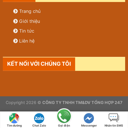
Trang chủ
Giới thiệu
Tin tức
Liên hệ
KẾT NỐI VỚI CHÚNG TÔI
Copyright 2026 ©
CÔNG TY TNHH TM&DV TỔNG HỢP 247
Tìm đường
Chat Zalo
Gọi điện
Messenger
Nhắn tin SMS