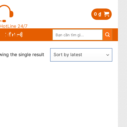
0
₫
HotLine 24/7
Search
0905.259.148
LIÊN HỆ
for:
ing the single result