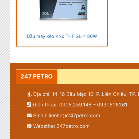
Dầu máy kéo Kixx THF GL-4 80W
247 PETRO
Địa chỉ: 14-16 Bầu Mạc 10, P. Liên Chiểu, TP
Điện thoại: 0905.259.148 – 0931.61.51.61
Email: lienhe@247petro.com
Webstite: 247petro.com