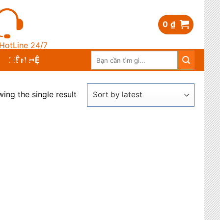
0
₫
HotLine 24/7
Search
0905.259.148
LIÊN HỆ
for:
ing the single result