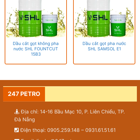
Dầu cắt gọt không pha
Dầu cắt gọt pha nước
nước SHL FOUNTCUT
SHL SAMSOL E1
15B3
247 PETRO
Địa chỉ: 14-16 Bầu Mạc 10, P. Liên Chiểu, TP.
Đà Nẵng
Điện thoại: 0905.259.148 – 0931.61.51.61