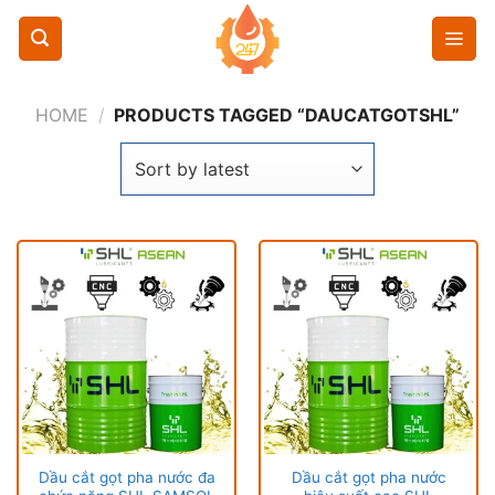
Chuyển
đến
nội
dung
HOME
/
PRODUCTS TAGGED “DAUCATGOTSHL”
Dầu cắt gọt pha nước đa
Dầu cắt gọt pha nước