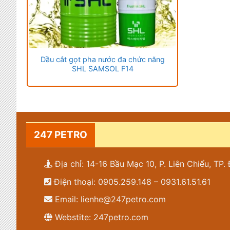
Dầu cắt gọt pha nước đa chức năng
SHL SAMSOL F14
247 PETRO
Địa chỉ: 14-16 Bầu Mạc 10, P. Liên Chiểu, TP
Điện thoại: 0905.259.148 – 0931.61.51.61
Email: lienhe@247petro.com
Webstite: 247petro.com