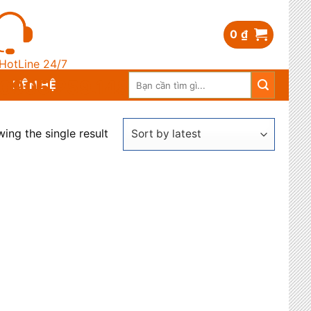
0
₫
HotLine 24/7
Search
0905.259.148
LIÊN HỆ
for:
ing the single result