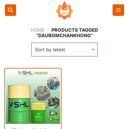
Chuyển
đến
nội
dung
HOME
/
PRODUCTS TAGGED
“DAUBOMCHANKHONG”