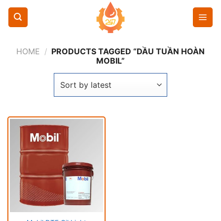
Chuyển
đến
nội
dung
HOME
/
PRODUCTS TAGGED “DẦU TUẦN HOÀN
MOBIL”