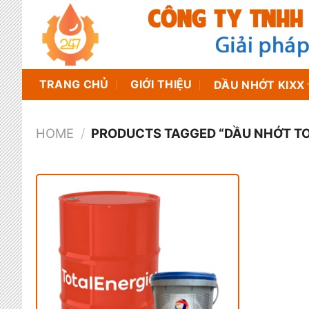
Chuyển
đến
nội
dung
TRANG CHỦ
GIỚI THIỆU
DẦU NHỚT KIXX
HOME
/
PRODUCTS TAGGED “DẦU NHỚT TO