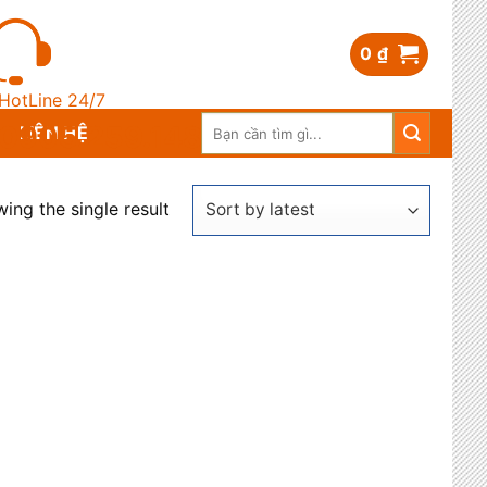
0
₫
HotLine 24/7
Search
0905.259.148
LIÊN HỆ
for:
ing the single result