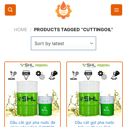
Chuyển
đến
nội
dung
HOME
/
PRODUCTS TAGGED “CUTTINGOIL”
Dầu cắt gọt pha nước đa
Dầu cắt gọt pha nước