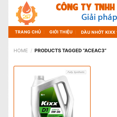
Chuyển
đến
nội
dung
TRANG CHỦ
GIỚI THIỆU
DẦU NHỚT KIXX
HOME
/
PRODUCTS TAGGED “ACEAC3”