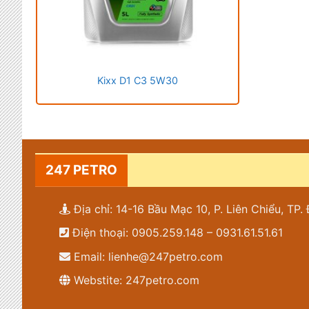
Kixx D1 C3 5W30
247 PETRO
Địa chỉ: 14-16 Bầu Mạc 10, P. Liên Chiểu, TP
Điện thoại: 0905.259.148 – 0931.61.51.61
Email: lienhe@247petro.com
Webstite: 247petro.com