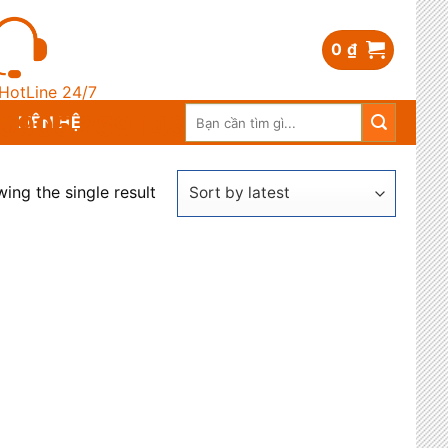
0
₫
HotLine 24/7
Search
0905.259.148
LIÊN HỆ
for:
ing the single result