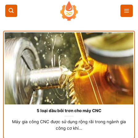
Chuyển
đến
nội
dung
5 loại dầu bôi trơn cho máy CNC
Máy gia công CNC được sử dụng rộng rãi trong ngành gia
công cơ khí...