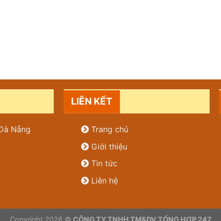
LIÊN KẾT
. Đà Nẵng
Trang chủ
Giới thiệu
Tin tức
Liên hệ
Copyright 2026 ©
CÔNG TY TNHH TM&DV TỔNG HỢP 247