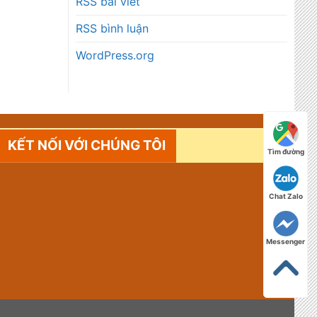
RSS bài viết
RSS bình luận
WordPress.org
KẾT NỐI VỚI CHÚNG TÔI
Tìm đường
Chat Zalo
Messenger