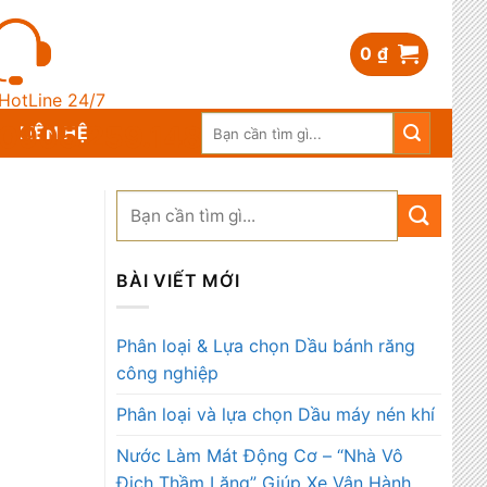
0
₫
HotLine 24/7
Search
0905.259.148
LIÊN HỆ
for:
BÀI VIẾT MỚI
Phân loại & Lựa chọn Dầu bánh răng
công nghiệp
Phân loại và lựa chọn Dầu máy nén khí
Nước Làm Mát Động Cơ – “Nhà Vô
Địch Thầm Lặng” Giúp Xe Vận Hành