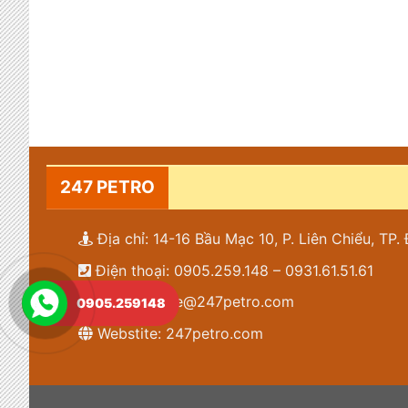
247 PETRO
Địa chỉ: 14-16 Bầu Mạc 10, P. Liên Chiểu, TP
Điện thoại: 0905.259.148 – 0931.61.51.61
Email: lienhe@247petro.com
0905.259148
Webstite: 247petro.com