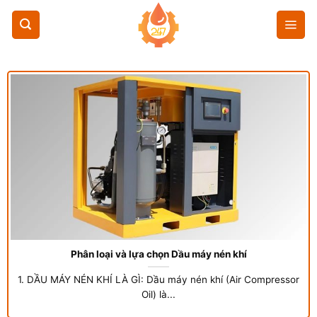
Chuyển
đến
nội
dung
Phân loại và lựa chọn Dầu máy nén khí
1. DẦU MÁY NÉN KHÍ LÀ GÌ: Dầu máy nén khí (Air Compressor
Oil) là...