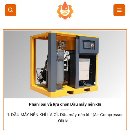
Chuyển
đến
nội
dung
Phân loại và lựa chọn Dầu máy nén khí
1. DẦU MÁY NÉN KHÍ LÀ GÌ: Dầu máy nén khí (Air Compressor
Oil) là...