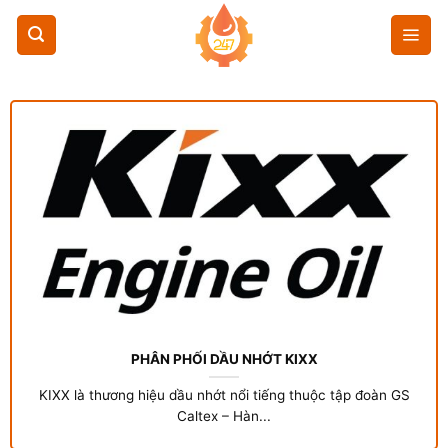
Chuyển
đến
nội
dung
PHÂN PHỐI DẦU NHỚT KIXX
KIXX là thương hiệu dầu nhớt nổi tiếng thuộc tập đoàn GS
Caltex – Hàn...