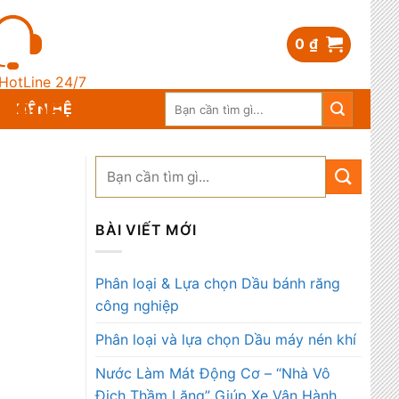
0
₫
HotLine 24/7
Search
0905.259.148
LIÊN HỆ
for:
BÀI VIẾT MỚI
Phân loại & Lựa chọn Dầu bánh răng
công nghiệp
Phân loại và lựa chọn Dầu máy nén khí
Nước Làm Mát Động Cơ – “Nhà Vô
Địch Thầm Lặng” Giúp Xe Vận Hành