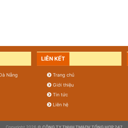
LIÊN KẾT
. Đà Nẵng
Trang chủ
Giới thiệu
Tin tức
Liên hệ
Copyright 2026 ©
CÔNG TY TNHH TM&DV TỔNG HỢP 247