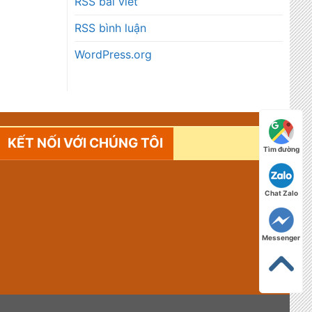
RSS bài viết
RSS bình luận
WordPress.org
KẾT NỐI VỚI CHÚNG TÔI
Tìm đường
Chat Zalo
Messenger