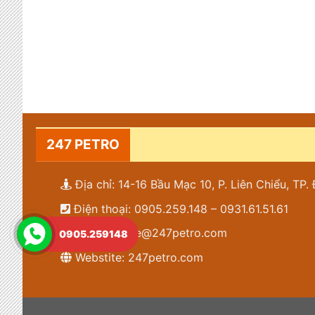
247 PETRO
Địa chỉ: 14-16 Bầu Mạc 10, P. Liên Chiểu, TP
Điện thoại: 0905.259.148 – 0931.61.51.61
Email: lienhe@247petro.com
0905.259148
Webstite: 247petro.com