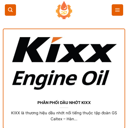
Chuyển
đến
nội
dung
PHÂN PHỐI DẦU NHỚT KIXX
KIXX là thương hiệu dầu nhớt nổi tiếng thuộc tập đoàn GS
Caltex – Hàn...